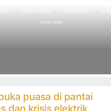
lestin
Aktiviti & Kempen
Projek Bantuan
Isu Pa
Dunia Islam
buka puasa di pantai
 dan krisis elektrik