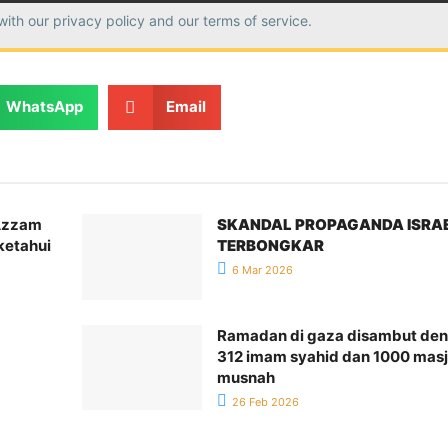
with our
privacy policy
and our terms of service.
WhatsApp
Email
Azzam
SKANDAL PROPAGANDA ISRA
ketahui
TERBONGKAR
6 Mar 2026
Ramadan di gaza disambut de
312 imam syahid dan 1000 masj
musnah
26 Feb 2026