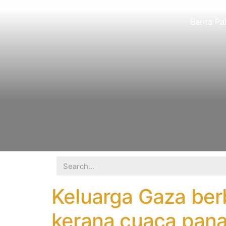
Berita Pa
Keluarga Gaza ber
kerana cuaca panas