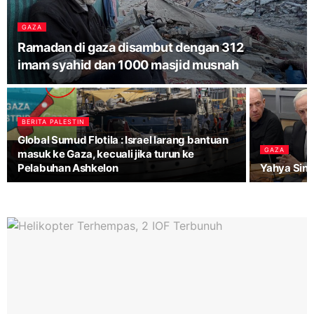
GAZA
Ramadan di gaza disambut dengan 312
imam syahid dan 1000 masjid musnah
BERITA PALESTIN
Global Sumud Flotila : Israel larang bantuan
GAZA
masuk ke Gaza, kecuali jika turun ke
Pelabuhan Ashkelon
Yahya Sinwa