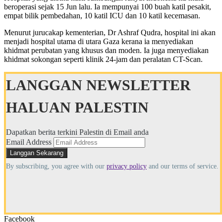
beroperasi sejak 15 Jun lalu. Ia mempunyai 100 buah katil pesakit,
empat bilik pembedahan, 10 katil ICU dan 10 katil kecemasan.
Menurut jurucakap kementerian, Dr Ashraf Qudra, hospital ini akan
menjadi hospital utama di utara Gaza kerana ia menyediakan
khidmat perubatan yang khusus dan moden. Ia juga menyediakan
khidmat sokongan seperti klinik 24-jam dan peralatan CT-Scan.
LANGGAN NEWSLETTER
HALUAN PALESTIN
Dapatkan berita terkini Palestin di Email anda
Email Address
By subscribing, you agree with our
privacy policy
and our terms of service.
Facebook