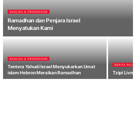
ANALISA & PANDANGAN
Ramadhan dan Penjara Israel
Menyatukan Kami
ANALISA & PANDANGAN
BERITA PALE
Tentera Yahudi Israel Menyukarkan Umat
islam Hebron Meraikan Ramadhan
Tzipi Livni