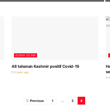
DUNIA ISLAM
48 tahanan Kashmir positif Covid-19
Ha
se
6 years ago
6
Previous
1
…
3
4