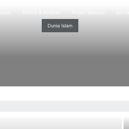
lestin
Aktiviti & Kempen
Projek Bantuan
Isu Pa
Dunia Islam