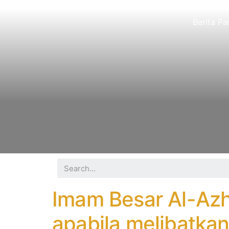
Berita Pa
Imam Besar Al-Azha
apabila melibatkan