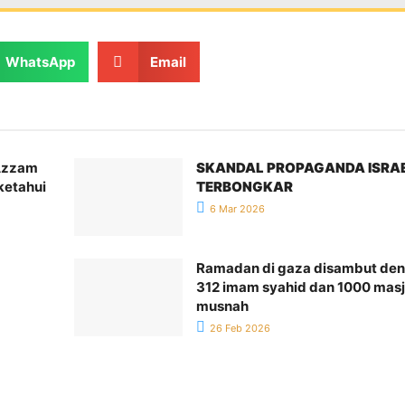
WhatsApp
Email
Azzam
SKANDAL PROPAGANDA ISRA
ketahui
TERBONGKAR
6 Mar 2026
Ramadan di gaza disambut de
312 imam syahid dan 1000 masj
musnah
26 Feb 2026