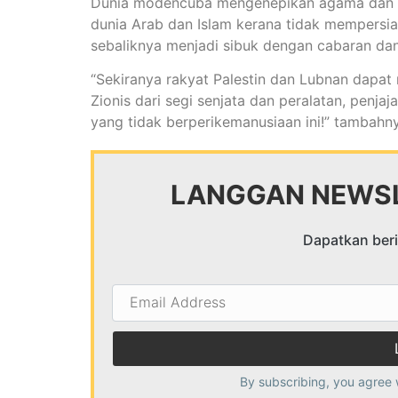
Dunia modencuba mengenepikan agama dan m
dunia Arab dan Islam kerana tidak mempersia
sebaliknya menjadi sibuk dengan cabaran dan
“Sekiranya rakyat Palestin dan Lubnan dapat m
Zionis dari segi senjata dan peralatan, penja
yang tidak berperikemanusiaan ini!” tambahn
LANGGAN NEWSL
Dapatkan berit
Email
Address
By subscribing, you agree 