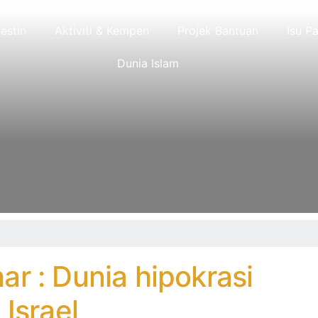
lestin
Aktiviti & Kempen
Projek Bantuan
Isu Pa
Dunia Islam
r : Dunia hipokrasi
 Israel