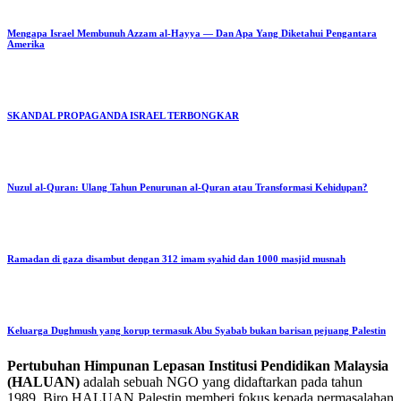
Mengapa Israel Membunuh Azzam al-Hayya — Dan Apa Yang Diketahui Pengantara
Amerika
SKANDAL PROPAGANDA ISRAEL TERBONGKAR
Nuzul al-Quran: Ulang Tahun Penurunan al-Quran atau Transformasi Kehidupan?
Ramadan di gaza disambut dengan 312 imam syahid dan 1000 masjid musnah
Keluarga Dughmush yang korup termasuk Abu Syabab bukan barisan pejuang Palestin
Pertubuhan Himpunan Lepasan Institusi Pendidikan Malaysia
(HALUAN)
adalah sebuah NGO yang didaftarkan pada tahun
1989. Biro HALUAN Palestin memberi fokus kepada permasalahan