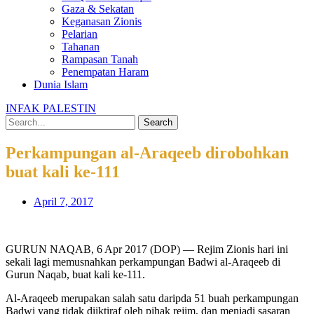
Gaza & Sekatan
Keganasan Zionis
Pelarian
Tahanan
Rampasan Tanah
Penempatan Haram
Dunia Islam
INFAK PALESTIN
Search
Perkampungan al-Araqeeb dirobohkan
buat kali ke-111
April 7, 2017
GURUN NAQAB, 6 Apr 2017 (DOP) — Rejim Zionis hari ini
sekali lagi memusnahkan perkampungan Badwi al-Araqeeb di
Gurun Naqab, buat kali ke-111.
Al-Araqeeb merupakan salah satu daripda 51 buah perkampungan
Badwi yang tidak diiktiraf oleh pihak rejim, dan menjadi sasaran