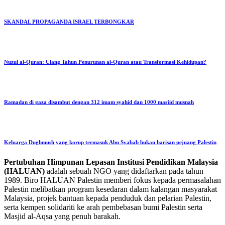
SKANDAL PROPAGANDA ISRAEL TERBONGKAR
Nuzul al-Quran: Ulang Tahun Penurunan al-Quran atau Transformasi Kehidupan?
Ramadan di gaza disambut dengan 312 imam syahid dan 1000 masjid musnah
Keluarga Dughmush yang korup termasuk Abu Syabab bukan barisan pejuang Palestin
Pertubuhan Himpunan Lepasan Institusi Pendidikan Malaysia
(HALUAN)
adalah sebuah NGO yang didaftarkan pada tahun
1989. Biro HALUAN Palestin memberi fokus kepada permasalahan
Palestin melibatkan program kesedaran dalam kalangan masyarakat
Malaysia, projek bantuan kepada penduduk dan pelarian Palestin,
serta kempen solidariti ke arah pembebasan bumi Palestin serta
Masjid al-Aqsa yang penuh barakah.