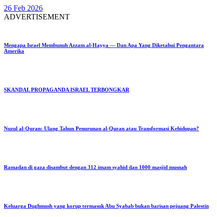
26 Feb 2026
ADVERTISEMENT
Mengapa Israel Membunuh Azzam al-Hayya — Dan Apa Yang Diketahui Pengantara
Amerika
SKANDAL PROPAGANDA ISRAEL TERBONGKAR
Nuzul al-Quran: Ulang Tahun Penurunan al-Quran atau Transformasi Kehidupan?
Ramadan di gaza disambut dengan 312 imam syahid dan 1000 masjid musnah
Keluarga Dughmush yang korup termasuk Abu Syabab bukan barisan pejuang Palestin