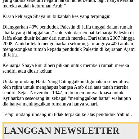
yang dibina sebelum negara haram itu terbentuk lagi, hanya kerana
mereka adalah keturunan Arab.”
Kisah keluarga Shaya ini bukanlah kes yang terpinggir.
Dianggarkan 40% penduduk Palestin di Jaffa tinggal dalam rumah
“harta yang ditinggalkan,” iaitu satu dari empat keluarga Palestin di
Jaffa akan diusir keluar dari rumah mereka. Dari tahun 2007 hingga
2008, Amidar telah mengeluarkan sekurang-kurangnya 400 arahan
mengosongkan rumah kepada penduduk Palestin di kejiranan Ajami
di Jaffa.
Keluarga Shaya kini diberi pilikan untuk membeli rumah mereka
sendiri, atau diusir keluar.
Undang-undang Harta Yang Ditinggalkan digunakan sepenuhnya
oleh rejim untuk menghapus bangsa Arab dari atas tanah mereka
sendiri. Sejak November 1947, rejim mempunyai kuasa untuk
isytiharkan seseorang itu sebagai “meninggalkan harta” walaupun
dia hanya meninggalkan rumahnya hanya sehari.
Tetapi undang-undang ini tidak terpakai ke atas penduduk Yahudi.
LANGGAN NEWSLETTER