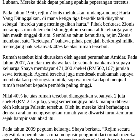
Lubnan. Mereka tidak dapat pulang apabila peperangan tercetus.
Pada tahun 1950, rejim Zionis meluluskan undang-undang Harta
Yang Ditinggalkan, di mana ketiga-tiga beradik tadi diisytihar
sebagai “mereka yang meninggalkan harta.” Pihak berkuasa Zionis
merampas rumah tersebut shungguhpun semua ahli keluarga yang
lain masih tinggal di situ. Sembilan tahun kemudian, rejim Zionis
membuat satu “ketetapan” bahawa pihak penjajah berkongsi milik,
memegang hak sebanyak 40% ke atas rumah tersebut.
Rumah tersebut kini diuruskan oleh agensi perumahan Amidar. Pada
tahun 2007, Amidar membawa kes ke sebuah mahkamah supaya
keluarga Shaya membayar 471,000 shekel (RM502,167) jumlah
sewa tertungak. Agensi tersebut juga mendesak mahkamah supaya
membatalkan perkongsian milik, supaya mereka dapat menjual
rumah tersebut kepada pembida paling tinggi.
Nilai 40% ke atas rumah tersebut dianggarkan sebanyak 2 juta
shekel (RM 2.13 juta), yang sememangnya tidak mampu dibayar
oleh keluarga Palestin tersebut. Oleh itu mereka kini berhadapan
dengan arahan mengosongkan rumah yang diwarisi turun-temurun
sejak hampir satu abad itu.
Pada tahun 2009 peguam keluarga Shaya berkata, “Rejim secara
agresif dan penuh sinis cuba mengusir penghuni dari rumah mereka