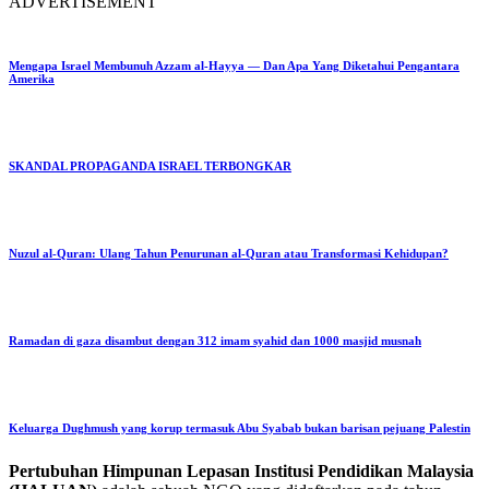
ADVERTISEMENT
Mengapa Israel Membunuh Azzam al-Hayya — Dan Apa Yang Diketahui Pengantara
Amerika
SKANDAL PROPAGANDA ISRAEL TERBONGKAR
Nuzul al-Quran: Ulang Tahun Penurunan al-Quran atau Transformasi Kehidupan?
Ramadan di gaza disambut dengan 312 imam syahid dan 1000 masjid musnah
Keluarga Dughmush yang korup termasuk Abu Syabab bukan barisan pejuang Palestin
Pertubuhan Himpunan Lepasan Institusi Pendidikan Malaysia