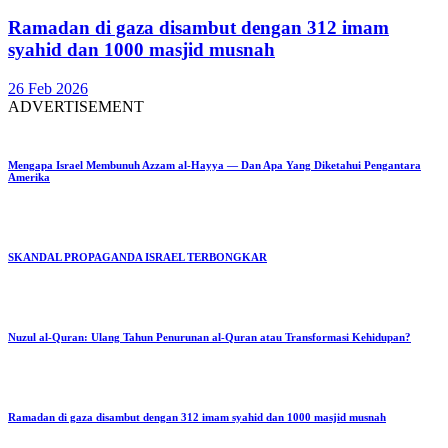
Ramadan di gaza disambut dengan 312 imam
syahid dan 1000 masjid musnah
26 Feb 2026
ADVERTISEMENT
Mengapa Israel Membunuh Azzam al-Hayya — Dan Apa Yang Diketahui Pengantara
Amerika
SKANDAL PROPAGANDA ISRAEL TERBONGKAR
Nuzul al-Quran: Ulang Tahun Penurunan al-Quran atau Transformasi Kehidupan?
Ramadan di gaza disambut dengan 312 imam syahid dan 1000 masjid musnah