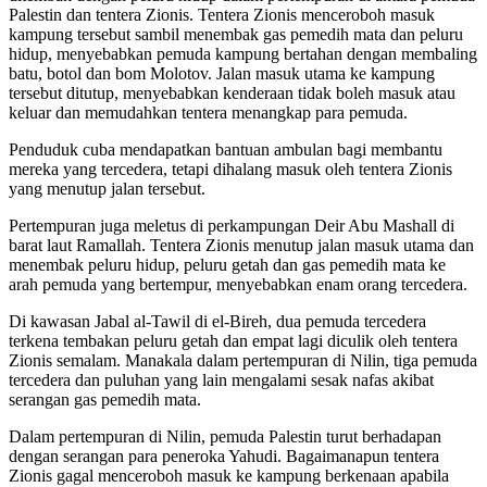
Palestin dan tentera Zionis. Tentera Zionis menceroboh masuk
kampung tersebut sambil menembak gas pemedih mata dan peluru
hidup, menyebabkan pemuda kampung bertahan dengan membaling
batu, botol dan bom Molotov. Jalan masuk utama ke kampung
tersebut ditutup, menyebabkan kenderaan tidak boleh masuk atau
keluar dan memudahkan tentera menangkap para pemuda.
Penduduk cuba mendapatkan bantuan ambulan bagi membantu
mereka yang tercedera, tetapi dihalang masuk oleh tentera Zionis
yang menutup jalan tersebut.
Pertempuran juga meletus di perkampungan Deir Abu Mashall di
barat laut Ramallah. Tentera Zionis menutup jalan masuk utama dan
menembak peluru hidup, peluru getah dan gas pemedih mata ke
arah pemuda yang bertempur, menyebabkan enam orang tercedera.
Di kawasan Jabal al-Tawil di el-Bireh, dua pemuda tercedera
terkena tembakan peluru getah dan empat lagi diculik oleh tentera
Zionis semalam. Manakala dalam pertempuran di Nilin, tiga pemuda
tercedera dan puluhan yang lain mengalami sesak nafas akibat
serangan gas pemedih mata.
Dalam pertempuran di Nilin, pemuda Palestin turut berhadapan
dengan serangan para peneroka Yahudi. Bagaimanapun tentera
Zionis gagal menceroboh masuk ke kampung berkenaan apabila