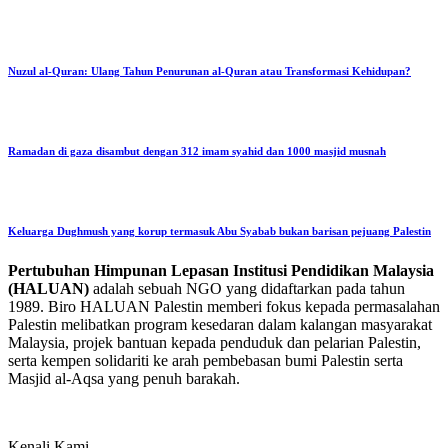
Nuzul al-Quran: Ulang Tahun Penurunan al-Quran atau Transformasi Kehidupan?
Ramadan di gaza disambut dengan 312 imam syahid dan 1000 masjid musnah
Keluarga Dughmush yang korup termasuk Abu Syabab bukan barisan pejuang Palestin
Pertubuhan Himpunan Lepasan Institusi Pendidikan Malaysia
(HALUAN)
adalah sebuah NGO yang didaftarkan pada tahun
1989. Biro HALUAN Palestin memberi fokus kepada permasalahan
Palestin melibatkan program kesedaran dalam kalangan masyarakat
Malaysia, projek bantuan kepada penduduk dan pelarian Palestin,
serta kempen solidariti ke arah pembebasan bumi Palestin serta
Masjid al-Aqsa yang penuh barakah.
Kenali Kami