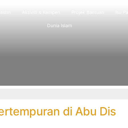
lestin
Aktiviti & Kempen
Projek Bantuan
Isu Pa
Dunia Islam
ertempuran di Abu Dis