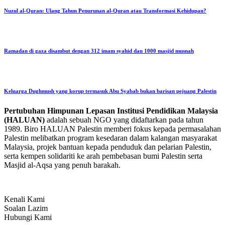
Nuzul al-Quran: Ulang Tahun Penurunan al-Quran atau Transformasi Kehidupan?
Ramadan di gaza disambut dengan 312 imam syahid dan 1000 masjid musnah
Keluarga Dughmush yang korup termasuk Abu Syabab bukan barisan pejuang Palestin
Pertubuhan Himpunan Lepasan Institusi Pendidikan Malaysia
(HALUAN)
adalah sebuah NGO yang didaftarkan pada tahun
1989. Biro HALUAN Palestin memberi fokus kepada permasalahan
Palestin melibatkan program kesedaran dalam kalangan masyarakat
Malaysia, projek bantuan kepada penduduk dan pelarian Palestin,
serta kempen solidariti ke arah pembebasan bumi Palestin serta
Masjid al-Aqsa yang penuh barakah.
Kenali Kami
Soalan Lazim
Hubungi Kami