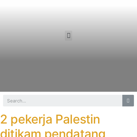
2 pekerja Palestin
ditikam pendatang