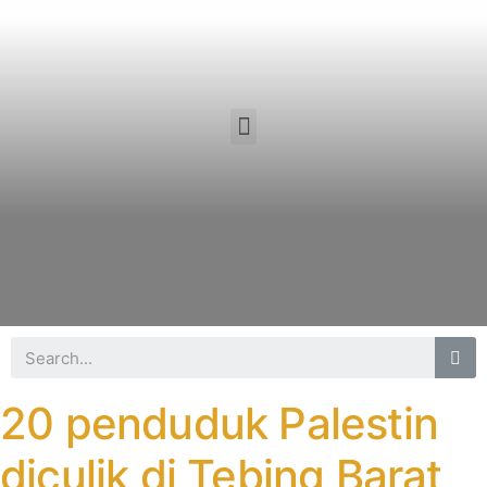
20 penduduk Palestin
diculik di Tebing Barat