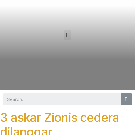
3 askar Zionis cedera
dilanggar