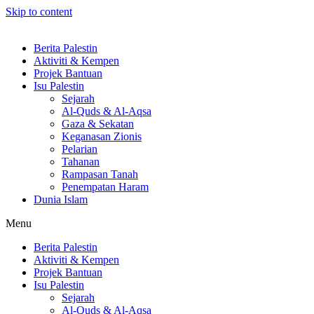
Skip to content
Berita Palestin
Aktiviti & Kempen
Projek Bantuan
Isu Palestin
Sejarah
Al-Quds & Al-Aqsa
Gaza & Sekatan
Keganasan Zionis
Pelarian
Tahanan
Rampasan Tanah
Penempatan Haram
Dunia Islam
Menu
Berita Palestin
Aktiviti & Kempen
Projek Bantuan
Isu Palestin
Sejarah
Al-Quds & Al-Aqsa