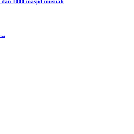
 dan 1000 masjid musnah
rika