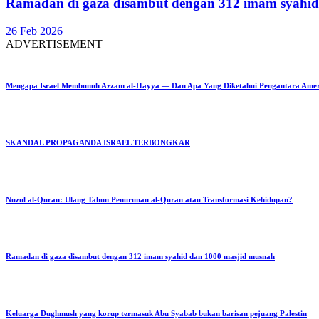
Ramadan di gaza disambut dengan 312 imam syahid
26 Feb 2026
ADVERTISEMENT
Mengapa Israel Membunuh Azzam al-Hayya — Dan Apa Yang Diketahui Pengantara Ame
SKANDAL PROPAGANDA ISRAEL TERBONGKAR
Nuzul al-Quran: Ulang Tahun Penurunan al-Quran atau Transformasi Kehidupan?
Ramadan di gaza disambut dengan 312 imam syahid dan 1000 masjid musnah
Keluarga Dughmush yang korup termasuk Abu Syabab bukan barisan pejuang Palestin