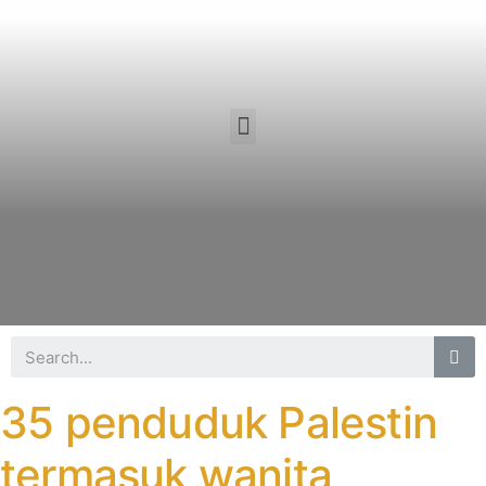
35 penduduk Palestin
termasuk wanita