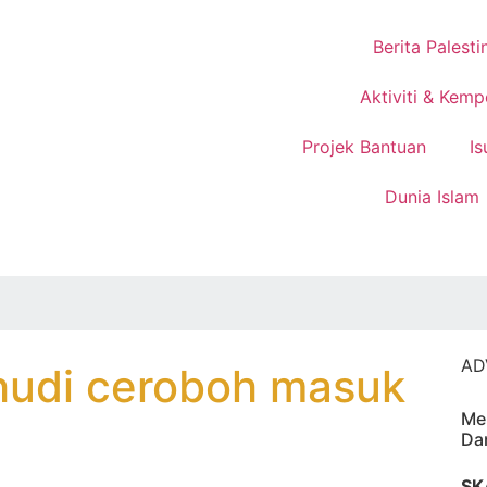
Berita Palesti
Aktiviti & Kemp
Projek Bantuan
Is
Dunia Islam
AD
hudi ceroboh masuk
Me
Da
SK