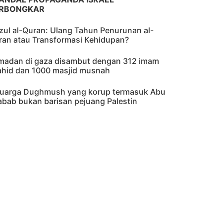
RBONGKAR
zul al-Quran: Ulang Tahun Penurunan al-
ran atau Transformasi Kehidupan?
madan di gaza disambut dengan 312 imam
ahid dan 1000 masjid musnah
luarga Dughmush yang korup termasuk Abu
abab bukan barisan pejuang Palestin