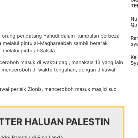
TE
Nu
Qu
1 orang pendatang Yahudi dalam kumpulan berbeza
Ra
melalui pintu al-Maghareebah sambil berarak
sy
elalui pintu al-Salsila.
Ke
eroboh masuk di waktu pagi, manakala 13 yang lain
Sy
s menceroboh di waktu tengahari, dengan dikawal
wai perisik Zionis, menceroboh masuk masjid suci
TER HALUAN PALESTIN
rkini Palestin di Email anda