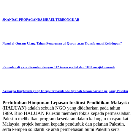
SKANDAL PROPAGANDA ISRAEL TERBONGKAR
Nuzul al-Quran: Ulang Tahun Penurunan al-Quran atau Transformasi Kehidupan?
Ramadan di gaza disambut dengan 312 imam syahid dan 1000 masjid musnah
Keluarga Dughmush yang korup termasuk Abu Syabab bukan barisan pejuang Palestin
Pertubuhan Himpunan Lepasan Institusi Pendidikan Malaysia
(HALUAN)
adalah sebuah NGO yang didaftarkan pada tahun
1989. Biro HALUAN Palestin memberi fokus kepada permasalahan
Palestin melibatkan program kesedaran dalam kalangan masyarakat
Malaysia, projek bantuan kepada penduduk dan pelarian Palestin,
serta kempen solidariti ke arah pembebasan bumi Palestin serta