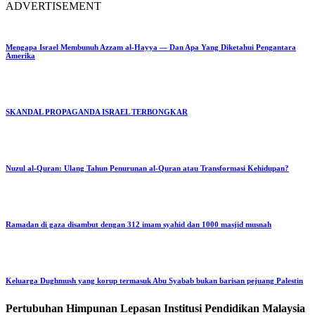
ADVERTISEMENT
Mengapa Israel Membunuh Azzam al-Hayya — Dan Apa Yang Diketahui Pengantara
Amerika
SKANDAL PROPAGANDA ISRAEL TERBONGKAR
Nuzul al-Quran: Ulang Tahun Penurunan al-Quran atau Transformasi Kehidupan?
Ramadan di gaza disambut dengan 312 imam syahid dan 1000 masjid musnah
Keluarga Dughmush yang korup termasuk Abu Syabab bukan barisan pejuang Palestin
Pertubuhan Himpunan Lepasan Institusi Pendidikan Malaysia