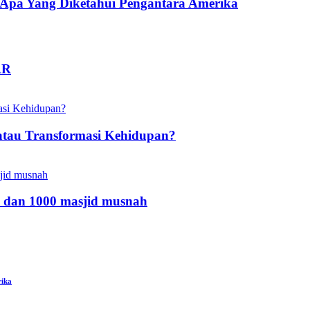
pa Yang Diketahui Pengantara Amerika
AR
atau Transformasi Kehidupan?
 dan 1000 masjid musnah
rika