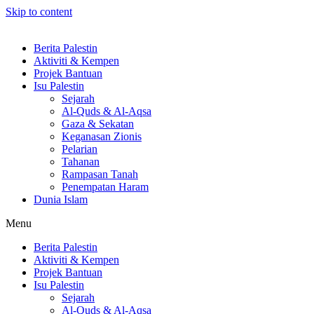
Skip to content
Berita Palestin
Aktiviti & Kempen
Projek Bantuan
Isu Palestin
Sejarah
Al-Quds & Al-Aqsa
Gaza & Sekatan
Keganasan Zionis
Pelarian
Tahanan
Rampasan Tanah
Penempatan Haram
Dunia Islam
Menu
Berita Palestin
Aktiviti & Kempen
Projek Bantuan
Isu Palestin
Sejarah
Al-Quds & Al-Aqsa