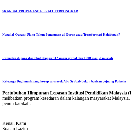
SKANDAL PROPAGANDA ISRAEL TERBONGKAR
Nuzul al-Quran: Ulang Tahun Penurunan al-Quran atau Transformasi Kehidupan?
Ramadan di gaza disambut dengan 312 imam syahid dan 1000 masjid musnah
Keluarga Dughmush yang korup termasuk Abu Syabab bukan barisan pejuang Palestin
Pertubuhan Himpunan Lepasan Institusi Pendidikan Malaysi
melibatkan program kesedaran dalam kalangan masyarakat Malaysia, p
penuh barakah.
Kenali Kami
Soalan Lazim