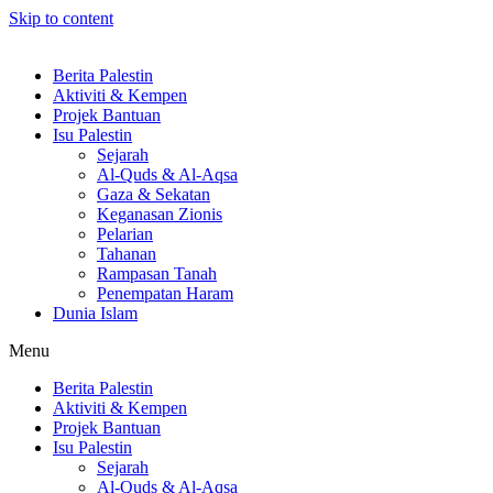
Skip to content
Berita Palestin
Aktiviti & Kempen
Projek Bantuan
Isu Palestin
Sejarah
Al-Quds & Al-Aqsa
Gaza & Sekatan
Keganasan Zionis
Pelarian
Tahanan
Rampasan Tanah
Penempatan Haram
Dunia Islam
Menu
Berita Palestin
Aktiviti & Kempen
Projek Bantuan
Isu Palestin
Sejarah
Al-Quds & Al-Aqsa