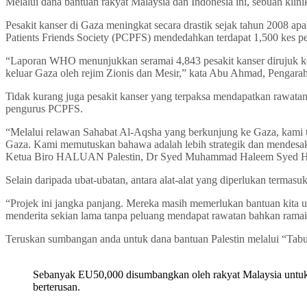
Melalui dana bantuan rakyat Malaysia dan Indonesia ini, sebuah kli
Pesakit kanser di Gaza meningkat secara drastik sejak tahun 2008 ap
Patients Friends Society (PCPFS) mendedahkan terdapat 1,500 kes peny
“Laporan WHO menunjukkan seramai 4,843 pesakit kanser dirujuk ke
keluar Gaza oleh rejim Zionis dan Mesir,” kata Abu Ahmad, Pengarah
Tidak kurang juga pesakit kanser yang terpaksa mendapatkan rawatan
pengurus PCPFS.
“Melalui relawan Sahabat Al-Aqsha yang berkunjung ke Gaza, kami te
Gaza. Kami memutuskan bahawa adalah lebih strategik dan mendesak 
Ketua Biro HALUAN Palestin, Dr Syed Muhammad Haleem Syed Hassan.
Selain daripada ubat-ubatan, antara alat-alat yang diperlukan termas
“Projek ini jangka panjang. Mereka masih memerlukan bantuan kita u
menderita sekian lama tanpa peluang mendapat rawatan bahkan rama
Teruskan sumbangan anda untuk dana bantuan Palestin melalui “T
Sebanyak EU50,000 disumbangkan oleh rakyat Malaysia untuk 
berterusan.