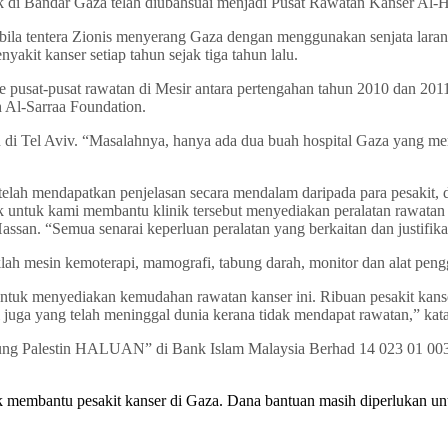
nik di Bandar Gaza telah diubahsuai menjadi Pusat Rawatan Kanser Al-
abila tentera Zionis menyerang Gaza dengan menggunakan senjata laran
akit kanser setiap tahun sejak tiga tahun lalu.
 pusat-pusat rawatan di Mesir antara pertengahan tahun 2010 dan 20
 Al-Sarraa Foundation.
 di Tel Aviv. “Masalahnya, hanya ada dua buah hospital Gaza yang me
lah mendapatkan penjelasan secara mendalam daripada para pesakit, d
untuk kami membantu klinik tersebut menyediakan peralatan rawatan ke
 “Semua senarai keperluan peralatan yang berkaitan dan justifikas
uklah mesin kemoterapi, mamografi, tabung darah, monitor dan alat peng
ntuk menyediakan kemudahan rawatan kanser ini. Ribuan pesakit kanse
i juga yang telah meninggal dunia kerana tidak mendapat rawatan,” 
abung Palestin HALUAN” di Bank Islam Malaysia Berhad 14 023 01 0
membantu pesakit kanser di Gaza. Dana bantuan masih diperlukan un