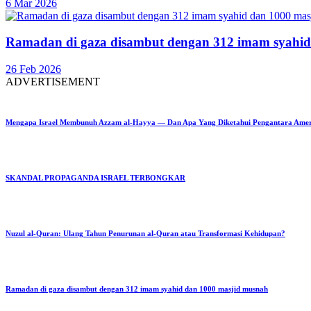
6 Mar 2026
Ramadan di gaza disambut dengan 312 imam syahid
26 Feb 2026
ADVERTISEMENT
Mengapa Israel Membunuh Azzam al-Hayya — Dan Apa Yang Diketahui Pengantara Ame
SKANDAL PROPAGANDA ISRAEL TERBONGKAR
Nuzul al-Quran: Ulang Tahun Penurunan al-Quran atau Transformasi Kehidupan?
Ramadan di gaza disambut dengan 312 imam syahid dan 1000 masjid musnah