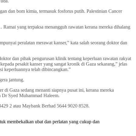
Huda.
gan dan bom kimia, termasuk fosforus putih. Palestinian Cancer
11. Ramai yang terpaksa menangguh rawatan kerana mereka dihalang
mpunyai peralatan merawat kanser,” kata salah seorang doktor dan
oktor dan pihak pengurusan klinik tentang keperluan rawatan rakyat
pada pesakit kanser yang sangat kronik di Gaza sekarang,” jelas
i keperluannya telah dibincangkan.”
gera jantung.
r di Gaza sedang menanti siapnya pusat ini, kerana mereka
kata Dr Syed Muhammad Haleem.
03429 2 atau Maybank Berhad 5644 9020 8528.
tuk membekalkan ubat dan perlatan yang cukup dan