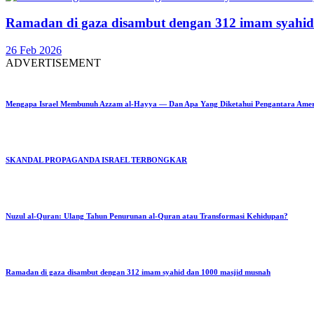
Ramadan di gaza disambut dengan 312 imam syahid
26 Feb 2026
ADVERTISEMENT
Mengapa Israel Membunuh Azzam al-Hayya — Dan Apa Yang Diketahui Pengantara Ame
SKANDAL PROPAGANDA ISRAEL TERBONGKAR
Nuzul al-Quran: Ulang Tahun Penurunan al-Quran atau Transformasi Kehidupan?
Ramadan di gaza disambut dengan 312 imam syahid dan 1000 masjid musnah