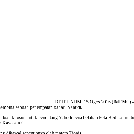
BEIT LAHM, 15 Ogos 2016 (IMEMC) — P
 membina sebuah penempatan baharu Yahudi.
laluan khusus untuk pendatang Yahudi bersebelahan kota Beit Lahm i
am Kawasan C.
g dikawal sepenuhnya oleh tentera Zionis.