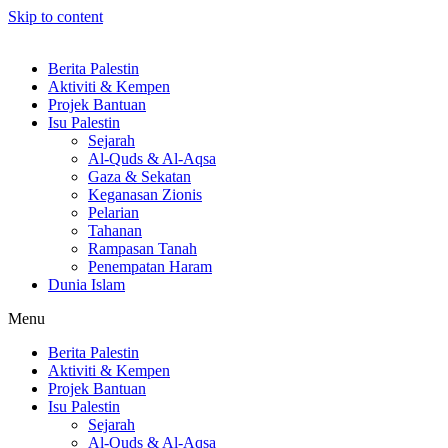
Skip to content
Berita Palestin
Aktiviti & Kempen
Projek Bantuan
Isu Palestin
Sejarah
Al-Quds & Al-Aqsa
Gaza & Sekatan
Keganasan Zionis
Pelarian
Tahanan
Rampasan Tanah
Penempatan Haram
Dunia Islam
Menu
Berita Palestin
Aktiviti & Kempen
Projek Bantuan
Isu Palestin
Sejarah
Al-Quds & Al-Aqsa