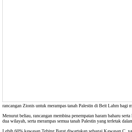
rancangan Zionis untuk merampas tanah Palestin di Beit Lahm bagi
Menurut beliau, rancangan membina penempatan haram baharu serta 
dua wilayah, serta merampas semua tanah Palestin yang terletak dal
Lebih 60% kawasan Tebing Barat diwartakan sebagai Kawasan C, yan