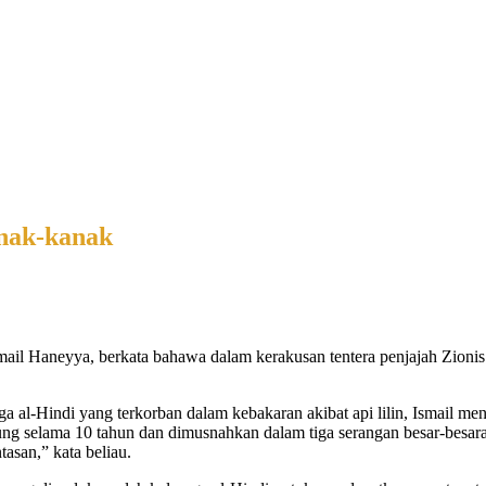
anak-kanak
il Haneyya, berkata bahawa dalam kerakusan tentera penjajah Zioni
a al-Hindi yang terkorban dalam kebakaran akibat api lilin, Ismail m
 selama 10 tahun dan dimusnahkan dalam tiga serangan besar-besaran 
asan,” kata beliau.