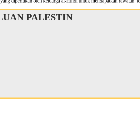
diperlukan oleh keluarga al-Hindi untuk mendapatkan rawatan, temp
UAN PALESTIN