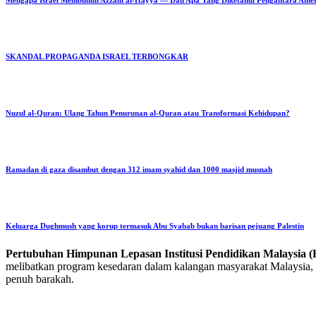
SKANDAL PROPAGANDA ISRAEL TERBONGKAR
Nuzul al-Quran: Ulang Tahun Penurunan al-Quran atau Transformasi Kehidupan?
Ramadan di gaza disambut dengan 312 imam syahid dan 1000 masjid musnah
Keluarga Dughmush yang korup termasuk Abu Syabab bukan barisan pejuang Palestin
Pertubuhan Himpunan Lepasan Institusi Pendidikan Malaysi
melibatkan program kesedaran dalam kalangan masyarakat Malaysia, p
penuh barakah.