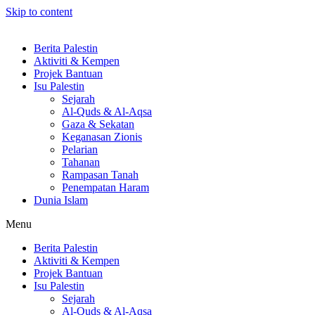
Skip to content
Berita Palestin
Aktiviti & Kempen
Projek Bantuan
Isu Palestin
Sejarah
Al-Quds & Al-Aqsa
Gaza & Sekatan
Keganasan Zionis
Pelarian
Tahanan
Rampasan Tanah
Penempatan Haram
Dunia Islam
Menu
Berita Palestin
Aktiviti & Kempen
Projek Bantuan
Isu Palestin
Sejarah
Al-Quds & Al-Aqsa