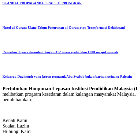
SKANDAL PROPAGANDA ISRAEL TERBONGKAR
Nuzul al-Quran: Ulang Tahun Penurunan al-Quran atau Transformasi Kehidupan?
Ramadan di gaza disambut dengan 312 imam syahid dan 1000 masjid musnah
Keluarga Dughmush yang korup termasuk Abu Syabab bukan barisan pejuang Palestin
Pertubuhan Himpunan Lepasan Institusi Pendidikan Malaysi
melibatkan program kesedaran dalam kalangan masyarakat Malaysia, p
penuh barakah.
Kenali Kami
Soalan Lazim
Hubungi Kami