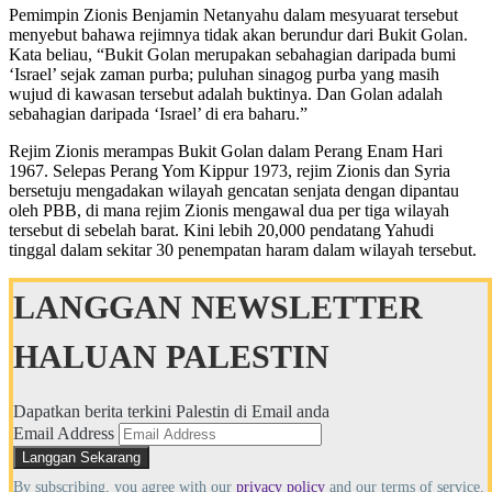
Pemimpin Zionis Benjamin Netanyahu dalam mesyuarat tersebut
menyebut bahawa rejimnya tidak akan berundur dari Bukit Golan.
Kata beliau, “Bukit Golan merupakan sebahagian daripada bumi
‘Israel’ sejak zaman purba; puluhan sinagog purba yang masih
wujud di kawasan tersebut adalah buktinya. Dan Golan adalah
sebahagian daripada ‘Israel’ di era baharu.”
Rejim Zionis merampas Bukit Golan dalam Perang Enam Hari
1967. Selepas Perang Yom Kippur 1973, rejim Zionis dan Syria
bersetuju mengadakan wilayah gencatan senjata dengan dipantau
oleh PBB, di mana rejim Zionis mengawal dua per tiga wilayah
tersebut di sebelah barat. Kini lebih 20,000 pendatang Yahudi
tinggal dalam sekitar 30 penempatan haram dalam wilayah tersebut.
LANGGAN NEWSLETTER
HALUAN PALESTIN
Dapatkan berita terkini Palestin di Email anda
Email Address
By subscribing, you agree with our
privacy policy
and our terms of service.