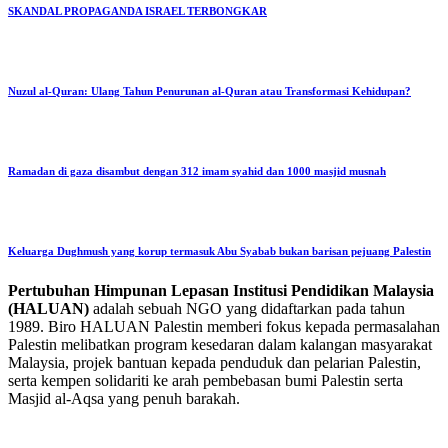
SKANDAL PROPAGANDA ISRAEL TERBONGKAR
Nuzul al-Quran: Ulang Tahun Penurunan al-Quran atau Transformasi Kehidupan?
Ramadan di gaza disambut dengan 312 imam syahid dan 1000 masjid musnah
Keluarga Dughmush yang korup termasuk Abu Syabab bukan barisan pejuang Palestin
Pertubuhan Himpunan Lepasan Institusi Pendidikan Malaysia
(HALUAN)
adalah sebuah NGO yang didaftarkan pada tahun
1989. Biro HALUAN Palestin memberi fokus kepada permasalahan
Palestin melibatkan program kesedaran dalam kalangan masyarakat
Malaysia, projek bantuan kepada penduduk dan pelarian Palestin,
serta kempen solidariti ke arah pembebasan bumi Palestin serta
Masjid al-Aqsa yang penuh barakah.