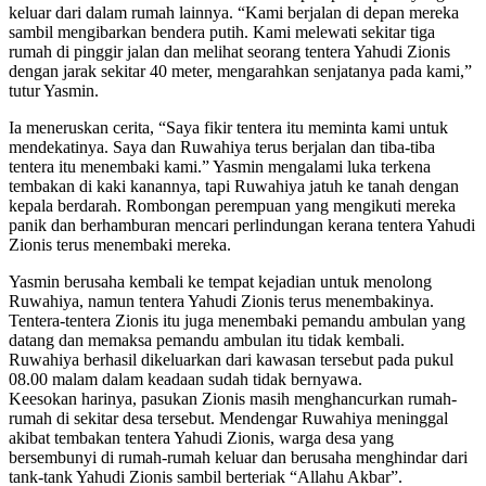
keluar dari dalam rumah lainnya. “Kami berjalan di depan mereka
sambil mengibarkan bendera putih. Kami melewati sekitar tiga
rumah di pinggir jalan dan melihat seorang tentera Yahudi Zionis
dengan jarak sekitar 40 meter, mengarahkan senjatanya pada kami,”
tutur Yasmin.
Ia meneruskan cerita, “Saya fikir tentera itu meminta kami untuk
mendekatinya. Saya dan Ruwahiya terus berjalan dan tiba-tiba
tentera itu menembaki kami.” Yasmin mengalami luka terkena
tembakan di kaki kanannya, tapi Ruwahiya jatuh ke tanah dengan
kepala berdarah. Rombongan perempuan yang mengikuti mereka
panik dan berhamburan mencari perlindungan kerana tentera Yahudi
Zionis terus menembaki mereka.
Yasmin berusaha kembali ke tempat kejadian untuk menolong
Ruwahiya, namun tentera Yahudi Zionis terus menembakinya.
Tentera-tentera Zionis itu juga menembaki pemandu ambulan yang
datang dan memaksa pemandu ambulan itu tidak kembali.
Ruwahiya berhasil dikeluarkan dari kawasan tersebut pada pukul
08.00 malam dalam keadaan sudah tidak bernyawa.
Keesokan harinya, pasukan Zionis masih menghancurkan rumah-
rumah di sekitar desa tersebut. Mendengar Ruwahiya meninggal
akibat tembakan tentera Yahudi Zionis, warga desa yang
bersembunyi di rumah-rumah keluar dan berusaha menghindar dari
tank-tank Yahudi Zionis sambil berteriak “Allahu Akbar”.