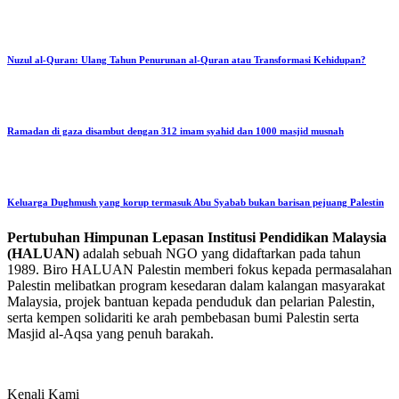
Nuzul al-Quran: Ulang Tahun Penurunan al-Quran atau Transformasi Kehidupan?
Ramadan di gaza disambut dengan 312 imam syahid dan 1000 masjid musnah
Keluarga Dughmush yang korup termasuk Abu Syabab bukan barisan pejuang Palestin
Pertubuhan Himpunan Lepasan Institusi Pendidikan Malaysia
(HALUAN)
adalah sebuah NGO yang didaftarkan pada tahun
1989. Biro HALUAN Palestin memberi fokus kepada permasalahan
Palestin melibatkan program kesedaran dalam kalangan masyarakat
Malaysia, projek bantuan kepada penduduk dan pelarian Palestin,
serta kempen solidariti ke arah pembebasan bumi Palestin serta
Masjid al-Aqsa yang penuh barakah.
Kenali Kami