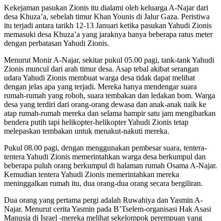
Kekejaman pasukan Zionis itu dialami oleh keluarga A-Najar dari
desa Khuza’a, sebelah timur Khan Younis di Jalur Gaza. Peristiwa
itu terjadi antara tarikh 12-13 Januari ketika pasukan Yahudi Zionis
memasuki desa Khuza’a yang jaraknya hanya beberapa ratus meter
dengan perbatasan Yahudi Zionis.
Menurut Monir A-Najar, sekitar pukul 05.00 pagi, tank-tank Yahudi
Zionis muncul dari arah timur desa. Asap tebal akibat serangan
udara Yahudi Zionis membuat warga desa tidak dapat melihat
dengan jelas apa yang terjadi. Mereka hanya mendengar suara
rumah-rumah yang roboh, suara tembakan dan ledakan bom. Warga
desa yang terdiri dari orang-orang dewasa dan anak-anak naik ke
atap rumah-rumah mereka dan selama hampir satu jam mengibarkan
bendera putih tapi helikopter-helikopter Yahudi Zionis tetap
melepaskan tembakan untuk menakut-nakuti mereka.
Pukul 08.00 pagi, dengan menggunakan pembesar suara, tentera-
tentera Yahudi Zionis memerintahkan warga desa berkumpul dan
beberapa puluh orang berkumpul di halaman rumah Osama A-Najar.
Kemudian tentera Yahudi Zionis memerintahkan mereka
meninggalkan rumah itu, dua orang-dua orang secara bergiliran.
Dua orang yang pertama pergi adalah Ruwahiya dan Yasmin A-
Najar. Menurut cerita Yasmin pada B’Tselem-organisasi Hak Asasi
Manusia di Israel -mereka melihat sekelompok perempuan yang