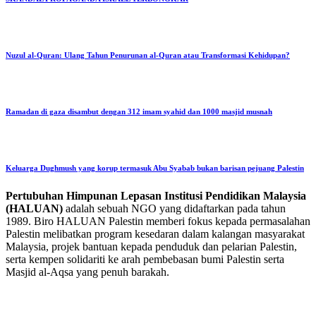
Nuzul al-Quran: Ulang Tahun Penurunan al-Quran atau Transformasi Kehidupan?
Ramadan di gaza disambut dengan 312 imam syahid dan 1000 masjid musnah
Keluarga Dughmush yang korup termasuk Abu Syabab bukan barisan pejuang Palestin
Pertubuhan Himpunan Lepasan Institusi Pendidikan Malaysia
(HALUAN)
adalah sebuah NGO yang didaftarkan pada tahun
1989. Biro HALUAN Palestin memberi fokus kepada permasalahan
Palestin melibatkan program kesedaran dalam kalangan masyarakat
Malaysia, projek bantuan kepada penduduk dan pelarian Palestin,
serta kempen solidariti ke arah pembebasan bumi Palestin serta
Masjid al-Aqsa yang penuh barakah.