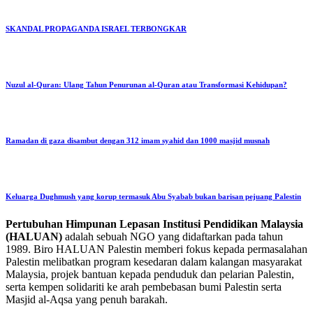
SKANDAL PROPAGANDA ISRAEL TERBONGKAR
Nuzul al-Quran: Ulang Tahun Penurunan al-Quran atau Transformasi Kehidupan?
Ramadan di gaza disambut dengan 312 imam syahid dan 1000 masjid musnah
Keluarga Dughmush yang korup termasuk Abu Syabab bukan barisan pejuang Palestin
Pertubuhan Himpunan Lepasan Institusi Pendidikan Malaysia
(HALUAN)
adalah sebuah NGO yang didaftarkan pada tahun
1989. Biro HALUAN Palestin memberi fokus kepada permasalahan
Palestin melibatkan program kesedaran dalam kalangan masyarakat
Malaysia, projek bantuan kepada penduduk dan pelarian Palestin,
serta kempen solidariti ke arah pembebasan bumi Palestin serta
Masjid al-Aqsa yang penuh barakah.