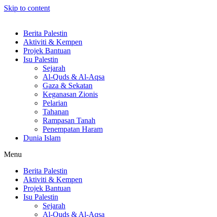
Skip to content
Berita Palestin
Aktiviti & Kempen
Projek Bantuan
Isu Palestin
Sejarah
Al-Quds & Al-Aqsa
Gaza & Sekatan
Keganasan Zionis
Pelarian
Tahanan
Rampasan Tanah
Penempatan Haram
Dunia Islam
Menu
Berita Palestin
Aktiviti & Kempen
Projek Bantuan
Isu Palestin
Sejarah
Al-Quds & Al-Aqsa