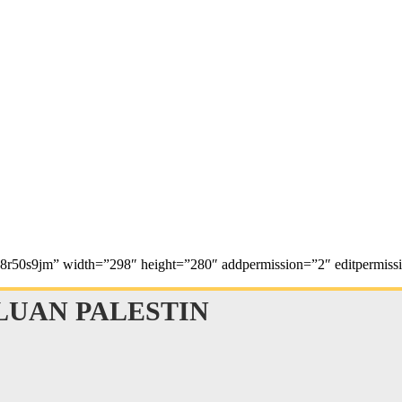
b8r50s9jm” width=”298″ height=”280″ addpermission=”2″ editpermissio
UAN PALESTIN