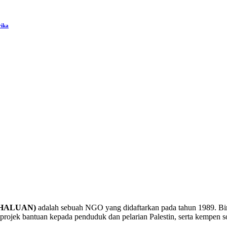
rika
a (HALUAN)
adalah sebuah NGO yang didaftarkan pada tahun 1989. B
rojek bantuan kepada penduduk dan pelarian Palestin, serta kempen sol