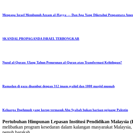
Mengapa Israel Membunuh Azzam al-Hayya — Dan Apa Yang Diketahui Pengantara Ame
SKANDAL PROPAGANDA ISRAEL TERBONGKAR
Nuzul al-Quran: Ulang Tahun Penurunan al-Quran atau Transformasi Kehidupan?
Ramadan di gaza disambut dengan 312 imam syahid dan 1000 masjid musnah
Keluarga Dughmush yang korup termasuk Abu Syabab bukan barisan pejuang Palestin
Pertubuhan Himpunan Lepasan Institusi Pendidikan Malaysi
melibatkan program kesedaran dalam kalangan masyarakat Malaysia, p
penuh barakah.