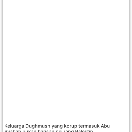
Keluarga Dughmush yang korup termasuk Abu
Syabab bukan barisan pejuang Palestin