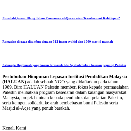
Nuzul al-Quran: Ulang Tahun Penurunan al-Quran atau Transformasi Kehidupan?
Ramadan di gaza disambut dengan 312 imam syahid dan 1000 masjid musnah
Keluarga Dughmush yang korup termasuk Abu Syabab bukan barisan pejuang Palestin
Pertubuhan Himpunan Lepasan Institusi Pendidikan Malaysia
(HALUAN)
adalah sebuah NGO yang didaftarkan pada tahun
1989. Biro HALUAN Palestin memberi fokus kepada permasalahan
Palestin melibatkan program kesedaran dalam kalangan masyarakat
Malaysia, projek bantuan kepada penduduk dan pelarian Palestin,
serta kempen solidariti ke arah pembebasan bumi Palestin serta
Masjid al-Aqsa yang penuh barakah.
Kenali Kami