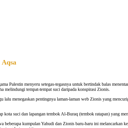
l Aqsa
in menyeru setegas-tegasnya untuk bertindak balas menentang pera
a melindungi tempat-tempat suci daripada konspirasi Zionis.
u lalu menegaskan pentingnya laman-laman web Zionis yang mencurig
p kota suci dan lapangan tembok Al-Buraq (tembok ratapan) yang me
a beberapa kumpulan Yahudi dan Zionis baru-baru ini melancarkan k