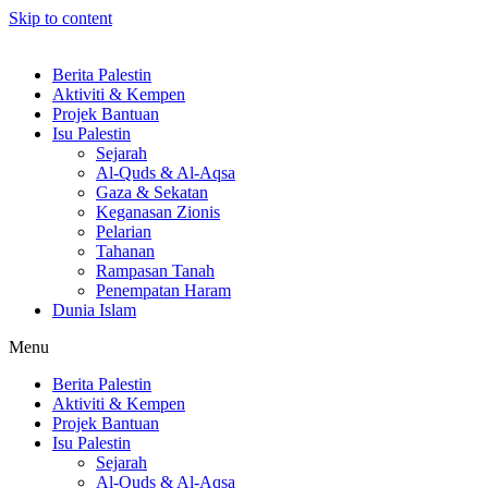
Skip to content
Berita Palestin
Aktiviti & Kempen
Projek Bantuan
Isu Palestin
Sejarah
Al-Quds & Al-Aqsa
Gaza & Sekatan
Keganasan Zionis
Pelarian
Tahanan
Rampasan Tanah
Penempatan Haram
Dunia Islam
Menu
Berita Palestin
Aktiviti & Kempen
Projek Bantuan
Isu Palestin
Sejarah
Al-Quds & Al-Aqsa