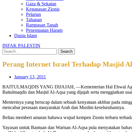
Gaza & Sekatan
Keganasan Zionis
Pelarian
Tahanan
Rampasan Tanah
Penempatan Haram
Dunia Islam
INFAK PALESTIN
Search
Perang Internet Israel Terhadap Masjid A
January 13, 2011
BAITULMAQDIS YANG DIJAJAH, —Kementerian Hal Ehwal Agama Palest
Baitulmaqdis dan Masjid Al-Aqsa yang dijajah serta menggiatkan usah
Menterinya yang berucap dalam sebuah kenyataan akhbar pada mingg
mencabar perasaan masyarakat Arab dan Muslim keseluruhannya.
Beliau memberi amaran bahawa wujud kempen Zionis terbaru terhada
Yayasan untuk Bantuan dan Warisan Al-Aqsa pula menyatakan bahaw