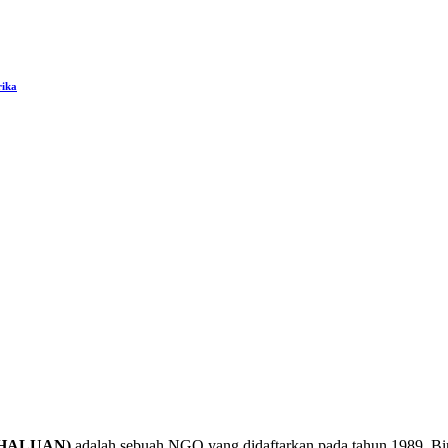
rika
a (HALUAN)
adalah sebuah NGO yang didaftarkan pada tahun 1989. B