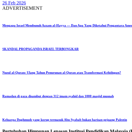
26 Feb 2026
ADVERTISEMENT
Mengapa Israel Membunuh Azzam al-Hayya — Dan Apa Yang Diketahui Pengantara Ame
SKANDAL PROPAGANDA ISRAEL TERBONGKAR
Nuzul al-Quran: Ulang Tahun Penurunan al-Quran atau Transformasi Kehidupan?
Ramadan di gaza disambut dengan 312 imam syahid dan 1000 masjid musnah
Keluarga Dughmush yang korup termasuk Abu Syabab bukan barisan pejuang Palestin
Pertubuhan Himpunan Lepasan Institusi Pendidikan Malaysi