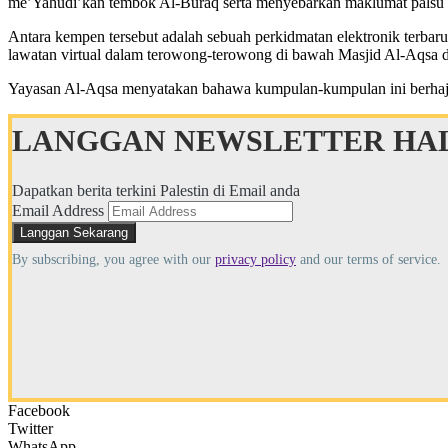
me’Yahudi’kan tembok Al-Buraq serta menyebarkan maklumat palsu te
Antara kempen tersebut adalah sebuah perkidmatan elektronik terbaru
lawatan virtual dalam terowong-terowong di bawah Masjid Al-Aqsa 
Yayasan Al-Aqsa menyatakan bahawa kumpulan-kumpulan ini berhajat
LANGGAN NEWSLETTER HAL
Dapatkan berita terkini Palestin di Email anda
Email Address
By subscribing, you agree with our
privacy policy
and our terms of service.
Facebook
Twitter
WhatsApp