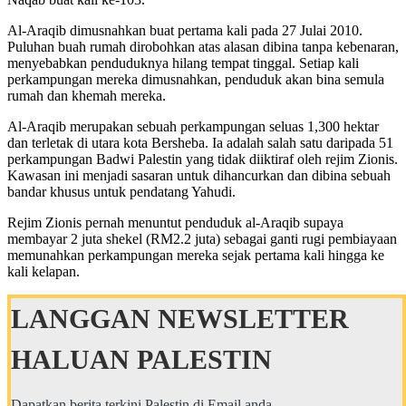
Al-Araqib dimusnahkan buat pertama kali pada 27 Julai 2010.
Puluhan buah rumah dirobohkan atas alasan dibina tanpa kebenaran,
menyebabkan penduduknya hilang tempat tinggal. Setiap kali
perkampungan mereka dimusnahkan, penduduk akan bina semula
rumah dan khemah mereka.
Al-Araqib merupakan sebuah perkampungan seluas 1,300 hektar
dan terletak di utara kota Bersheba. Ia adalah salah satu daripada 51
perkampungan Badwi Palestin yang tidak diiktiraf oleh rejim Zionis.
Kawasan ini menjadi sasaran untuk dihancurkan dan dibina sebuah
bandar khusus untuk pendatang Yahudi.
Rejim Zionis pernah menuntut penduduk al-Araqib supaya
membayar 2 juta shekel (RM2.2 juta) sebagai ganti rugi pembiayaan
memunahkan perkampungan mereka sejak pertama kali hingga ke
kali kelapan.
LANGGAN NEWSLETTER
HALUAN PALESTIN
Dapatkan berita terkini Palestin di Email anda