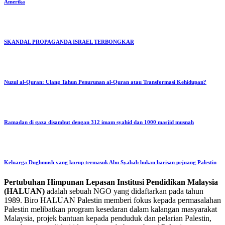
Amerika
SKANDAL PROPAGANDA ISRAEL TERBONGKAR
Nuzul al-Quran: Ulang Tahun Penurunan al-Quran atau Transformasi Kehidupan?
Ramadan di gaza disambut dengan 312 imam syahid dan 1000 masjid musnah
Keluarga Dughmush yang korup termasuk Abu Syabab bukan barisan pejuang Palestin
Pertubuhan Himpunan Lepasan Institusi Pendidikan Malaysia
(HALUAN)
adalah sebuah NGO yang didaftarkan pada tahun
1989. Biro HALUAN Palestin memberi fokus kepada permasalahan
Palestin melibatkan program kesedaran dalam kalangan masyarakat
Malaysia, projek bantuan kepada penduduk dan pelarian Palestin,