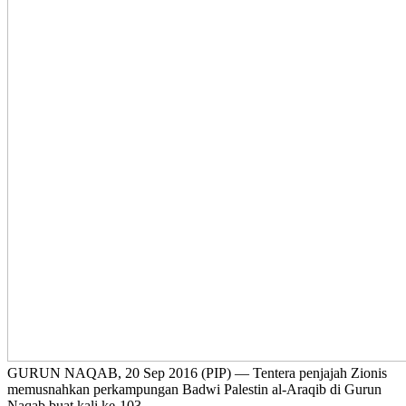
GURUN NAQAB, 20 Sep 2016 (PIP) — Tentera penjajah Zionis
memusnahkan perkampungan Badwi Palestin al-Araqib di Gurun
Naqab buat kali ke-103.