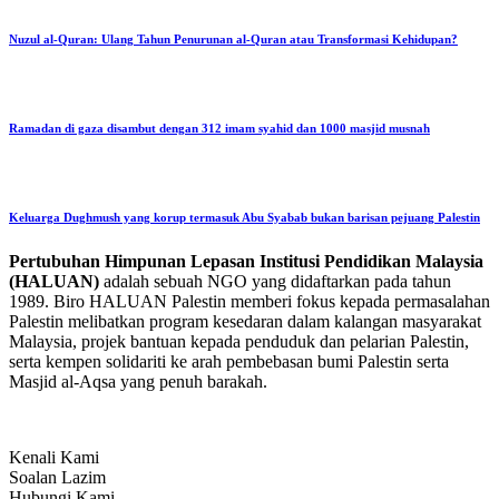
Nuzul al-Quran: Ulang Tahun Penurunan al-Quran atau Transformasi Kehidupan?
Ramadan di gaza disambut dengan 312 imam syahid dan 1000 masjid musnah
Keluarga Dughmush yang korup termasuk Abu Syabab bukan barisan pejuang Palestin
Pertubuhan Himpunan Lepasan Institusi Pendidikan Malaysia
(HALUAN)
adalah sebuah NGO yang didaftarkan pada tahun
1989. Biro HALUAN Palestin memberi fokus kepada permasalahan
Palestin melibatkan program kesedaran dalam kalangan masyarakat
Malaysia, projek bantuan kepada penduduk dan pelarian Palestin,
serta kempen solidariti ke arah pembebasan bumi Palestin serta
Masjid al-Aqsa yang penuh barakah.
Kenali Kami
Soalan Lazim
Hubungi Kami