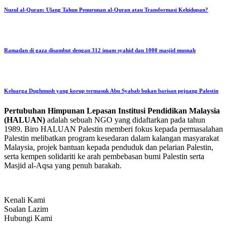
Nuzul al-Quran: Ulang Tahun Penurunan al-Quran atau Transformasi Kehidupan?
Ramadan di gaza disambut dengan 312 imam syahid dan 1000 masjid musnah
Keluarga Dughmush yang korup termasuk Abu Syabab bukan barisan pejuang Palestin
Pertubuhan Himpunan Lepasan Institusi Pendidikan Malaysia
(HALUAN)
adalah sebuah NGO yang didaftarkan pada tahun
1989. Biro HALUAN Palestin memberi fokus kepada permasalahan
Palestin melibatkan program kesedaran dalam kalangan masyarakat
Malaysia, projek bantuan kepada penduduk dan pelarian Palestin,
serta kempen solidariti ke arah pembebasan bumi Palestin serta
Masjid al-Aqsa yang penuh barakah.
Kenali Kami
Soalan Lazim
Hubungi Kami