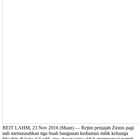
BEIT LAHM, 23 Nov 2016 (Maan) — Rejim penjajah Zionis pagi
tadi memusnahkan tiga buah bangunan kediaman milik keluarga
Shaabin di kota al-Ludd, atas alasan ianya tidak mempunyai permit