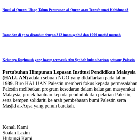
Nuzul al-Quran: Ulang Tahun Penurunan al-Quran atau Transformasi Kehidupan?
Ramadan di gaza disambut dengan 312 imam syahid dan 1000 masjid musnah
Keluarga Dughmush yang korup termasuk Abu Syabab bukan barisan pejuang Palestin
Pertubuhan Himpunan Lepasan Institusi Pendidikan Malaysia
(HALUAN)
adalah sebuah NGO yang didaftarkan pada tahun
1989. Biro HALUAN Palestin memberi fokus kepada permasalahan
Palestin melibatkan program kesedaran dalam kalangan masyarakat
Malaysia, projek bantuan kepada penduduk dan pelarian Palestin,
serta kempen solidariti ke arah pembebasan bumi Palestin serta
Masjid al-Aqsa yang penuh barakah.
Kenali Kami
Soalan Lazim
Hubungi Kami