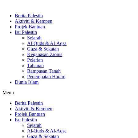
Skip
to
Berita Palestin
content
Aktiviti & Kempen
Projek Bantuan
Isu Palestin
Sejarah
Al-Quds & Al-Aqsa
Gaza & Sekatan
Keganasan Zionis
Pelarian
Tahanan
Rampasan Tanah
Penempatan Haram
Dunia Islam
Menu
Berita Palestin
Aktiviti & Kempen
Projek Bantuan
Isu Palestin
Sejarah
Al-Quds & Al-Aqsa
Gaza & Sekatan