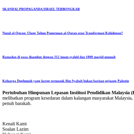
SKANDAL PROPAGANDA ISRAEL TERBONGKAR
Nuzul al-Quran: Ulang Tahun Penurunan al-Quran atau Transformasi Kehidupan?
Ramadan di gaza disambut dengan 312 imam syahid dan 1000 masjid musnah
Keluarga Dughmush yang korup termasuk Abu Syabab bukan barisan pejuang Palestin
Pertubuhan Himpunan Lepasan Institusi Pendidikan Malaysi
melibatkan program kesedaran dalam kalangan masyarakat Malaysia, p
penuh barakah.
Kenali Kami
Soalan Lazim