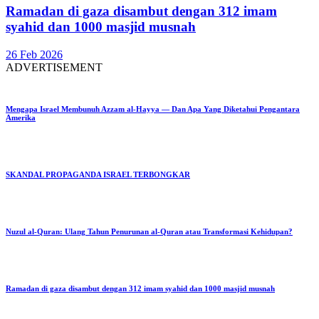
Ramadan di gaza disambut dengan 312 imam
syahid dan 1000 masjid musnah
26 Feb 2026
ADVERTISEMENT
Mengapa Israel Membunuh Azzam al-Hayya — Dan Apa Yang Diketahui Pengantara
Amerika
SKANDAL PROPAGANDA ISRAEL TERBONGKAR
Nuzul al-Quran: Ulang Tahun Penurunan al-Quran atau Transformasi Kehidupan?
Ramadan di gaza disambut dengan 312 imam syahid dan 1000 masjid musnah