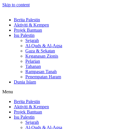
Skip to content
Berita Palestin
Aktiviti & Kempen
Projek Bantuan
Isu Palestin
Sejarah
Al-Quds & Al-Aqsa
Gaza & Sekatan
Keganasan Zionis
Pelarian
Tahanan
Rampasan Tanah
Penempatan Haram
Dunia Islam
Menu
Berita Palestin
Aktiviti & Kempen
Projek Bantuan
Isu Palestin
Sejarah
Al-Quds & Al-Aqsa