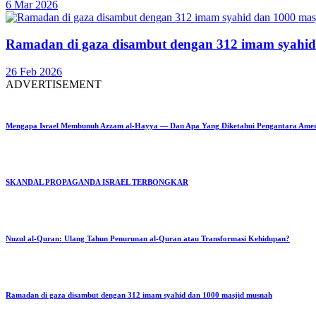
6 Mar 2026
Ramadan di gaza disambut dengan 312 imam syahid
26 Feb 2026
ADVERTISEMENT
Mengapa Israel Membunuh Azzam al-Hayya — Dan Apa Yang Diketahui Pengantara Ame
SKANDAL PROPAGANDA ISRAEL TERBONGKAR
Nuzul al-Quran: Ulang Tahun Penurunan al-Quran atau Transformasi Kehidupan?
Ramadan di gaza disambut dengan 312 imam syahid dan 1000 masjid musnah