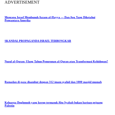
ADVERTISEMENT
Mengapa Israel Membunuh Azzam al-Hayya — Dan Apa Yang Diketahui
Pengantara Amerika
SKANDAL PROPAGANDA ISRAEL TERBONGKAR
Nuzul al-Quran: Ulang Tahun Penurunan al-Quran atau Transformasi Kehidupan?
Ramadan di gaza disambut dengan 312 imam syahid dan 1000 masjid musnah
Keluarga Dughmush yang korup termasuk Abu Syabab bukan barisan pejuang
Palestin