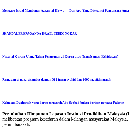
Mengapa Israel Membunuh Azzam al-Hayya — Dan Apa Yang Diketahui Pengantara Ame
SKANDAL PROPAGANDA ISRAEL TERBONGKAR
Nuzul al-Quran: Ulang Tahun Penurunan al-Quran atau Transformasi Kehidupan?
Ramadan di gaza disambut dengan 312 imam syahid dan 1000 masjid musnah
Keluarga Dughmush yang korup termasuk Abu Syabab bukan barisan pejuang Palestin
Pertubuhan Himpunan Lepasan Institusi Pendidikan Malaysi
melibatkan program kesedaran dalam kalangan masyarakat Malaysia, p
penuh barakah.