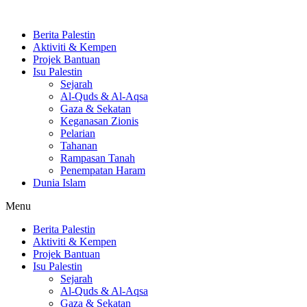
Skip
to
Berita Palestin
content
Aktiviti & Kempen
Projek Bantuan
Isu Palestin
Sejarah
Al-Quds & Al-Aqsa
Gaza & Sekatan
Keganasan Zionis
Pelarian
Tahanan
Rampasan Tanah
Penempatan Haram
Dunia Islam
Menu
Berita Palestin
Aktiviti & Kempen
Projek Bantuan
Isu Palestin
Sejarah
Al-Quds & Al-Aqsa
Gaza & Sekatan