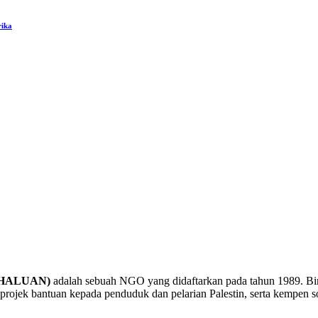
rika
a (HALUAN)
adalah sebuah NGO yang didaftarkan pada tahun 1989. B
rojek bantuan kepada penduduk dan pelarian Palestin, serta kempen sol