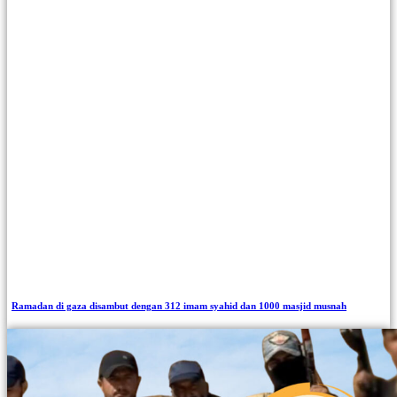
Ramadan di gaza disambut dengan 312 imam syahid dan 1000 masjid musnah