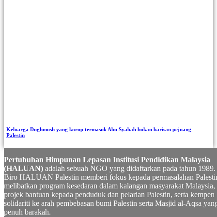
Keluarga Dughmush yang korup termasuk Abu Syabab bukan barisan pejuang
Palestin
Pertubuhan Himpunan Lepasan Institusi Pendidikan Malaysia
(HALUAN)
adalah sebuah NGO yang didaftarkan pada tahun 1989.
Biro HALUAN Palestin memberi fokus kepada permasalahan Palesti
melibatkan program kesedaran dalam kalangan masyarakat Malaysia,
projek bantuan kepada penduduk dan pelarian Palestin, serta kempen
solidariti ke arah pembebasan bumi Palestin serta Masjid al-Aqsa yan
penuh barakah.