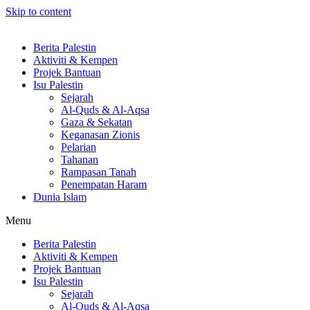
Skip to content
Berita Palestin
Aktiviti & Kempen
Projek Bantuan
Isu Palestin
Sejarah
Al-Quds & Al-Aqsa
Gaza & Sekatan
Keganasan Zionis
Pelarian
Tahanan
Rampasan Tanah
Penempatan Haram
Dunia Islam
Menu
Berita Palestin
Aktiviti & Kempen
Projek Bantuan
Isu Palestin
Sejarah
Al-Quds & Al-Aqsa