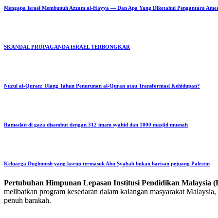
Mengapa Israel Membunuh Azzam al-Hayya — Dan Apa Yang Diketahui Pengantara Ame
SKANDAL PROPAGANDA ISRAEL TERBONGKAR
Nuzul al-Quran: Ulang Tahun Penurunan al-Quran atau Transformasi Kehidupan?
Ramadan di gaza disambut dengan 312 imam syahid dan 1000 masjid musnah
Keluarga Dughmush yang korup termasuk Abu Syabab bukan barisan pejuang Palestin
Pertubuhan Himpunan Lepasan Institusi Pendidikan Malaysi
melibatkan program kesedaran dalam kalangan masyarakat Malaysia, p
penuh barakah.