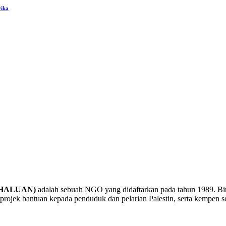
rika
a (HALUAN)
adalah sebuah NGO yang didaftarkan pada tahun 1989. B
rojek bantuan kepada penduduk dan pelarian Palestin, serta kempen sol