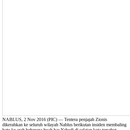
NABLUS, 2 Nov 2016 (PIC) — Tentera penjajah Zionis
dikerahkan ke seluruh wilayah Nablus berikutan insiden membaling
batu ke arah beberapa buah bas Yahudi di selatan kota tersebut.