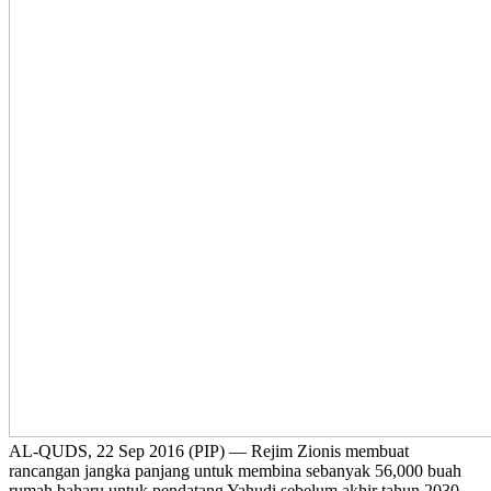
AL-QUDS, 22 Sep 2016 (PIP) — Rejim Zionis membuat
rancangan jangka panjang untuk membina sebanyak 56,000 buah
rumah baharu untuk pendatang Yahudi sebelum akhir tahun 2030.