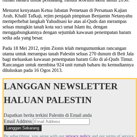
Menurut kenyataan Ketua Jabatan Pemetaan di Persatuan Kajian
Arab, Khalil Tafkaji, rejim penjajah pimpinan Benjamin Netanyahu
memperhebat langkah Yahudisasi ke atas al-Quds dan merampas
seluas mungkin tanah kota suci umat Islam itu, dengan
menggabungkannya dengan sejumlah kawasan penempatan haram
sedia ada yang besar.
Pada 18 Mei 2012, rejim Zionis telah mengumumkan rancangan
utama untuk merampas tanah Palestin seluas 270 dunum di Beit Jala
bagi meluaskan kawasan penempatan haram Gilo di al-Quds Timur.
Rancangan untuk membina 924 unit rumah baharu itu kemudiannya
diluluskan pada 16 Ogos 2013.
LANGGAN NEWSLETTER
HALUAN PALESTIN
Dapatkan berita terkini Palestin di Email anda
Email Address
By subscribing, you agree with our
privacy policy
and our terms of service.