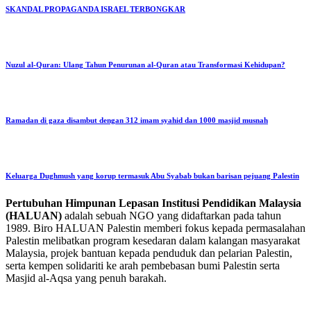
SKANDAL PROPAGANDA ISRAEL TERBONGKAR
Nuzul al-Quran: Ulang Tahun Penurunan al-Quran atau Transformasi Kehidupan?
Ramadan di gaza disambut dengan 312 imam syahid dan 1000 masjid musnah
Keluarga Dughmush yang korup termasuk Abu Syabab bukan barisan pejuang Palestin
Pertubuhan Himpunan Lepasan Institusi Pendidikan Malaysia
(HALUAN)
adalah sebuah NGO yang didaftarkan pada tahun
1989. Biro HALUAN Palestin memberi fokus kepada permasalahan
Palestin melibatkan program kesedaran dalam kalangan masyarakat
Malaysia, projek bantuan kepada penduduk dan pelarian Palestin,
serta kempen solidariti ke arah pembebasan bumi Palestin serta
Masjid al-Aqsa yang penuh barakah.