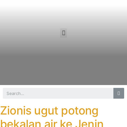
Zionis ugut potong
bekalan air ke Jenin