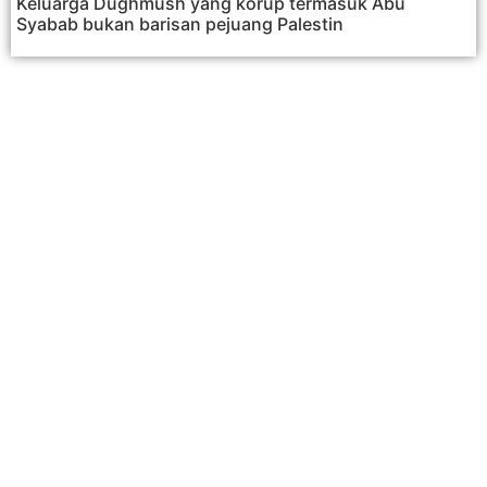
Keluarga Dughmush yang korup termasuk Abu
Syabab bukan barisan pejuang Palestin